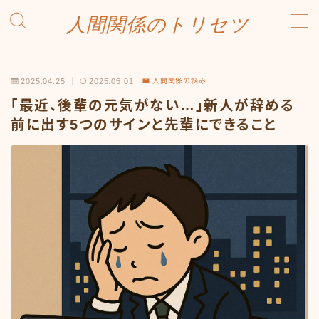
人間関係のトリセツ
MENU
お問い合わせ
2025.04.25
2025.05.01
人間関係の悩み
プライバシーポリシー
プロフィール
「最近、後輩の元気がない…」新人が辞める
ホーム
前に出す5つのサインと先輩にできること