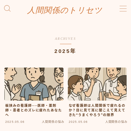
人間関係のトリセツ
MENU
お問い合わせ
プライバシーポリシー
ARCHIVES
プロフィール
ホーム
2025年
板挟みの看護師──医師・薬剤
なぜ看護師は人間関係で疲れるの
師・患者とのズレに疲れたあなた
か？目に見て耳に聞こえて見えて
へ
きた“うまくやろう”の限界
2025.05.06
人間関係の悩み
2025.05.06
人間関係の悩み