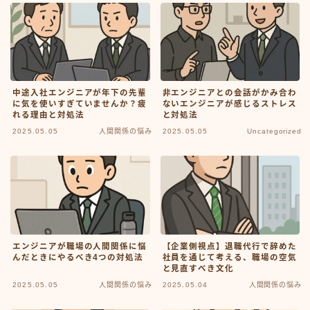
中途入社エンジニアが年下の先輩
非エンジニアとの会話がかみ合わ
に気を使いすぎていませんか？疲
ないエンジニアが感じるストレス
れる理由と対処法
と対処法
2025.05.05
人間関係の悩み
2025.05.05
Uncategorized
エンジニアが職場の人間関係に悩
【企業側視点】退職代行で辞めた
んだときにやるべき4つの対処法
社員を通じて考える、職場の空気
と見直すべき文化
2025.05.05
人間関係の悩み
2025.05.04
人間関係の悩み