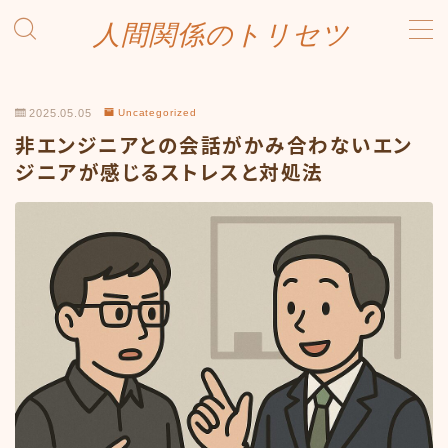
人間関係のトリセツ
MENU
お問い合わせ
2025.05.05
Uncategorized
プライバシーポリシー
非エンジニアとの会話がかみ合わないエン
プロフィール
ホーム
ジニアが感じるストレスと対処法