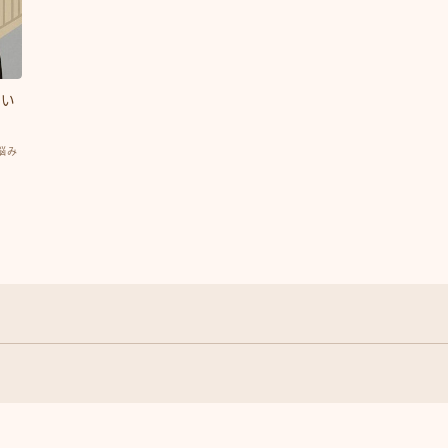
ない
悩み