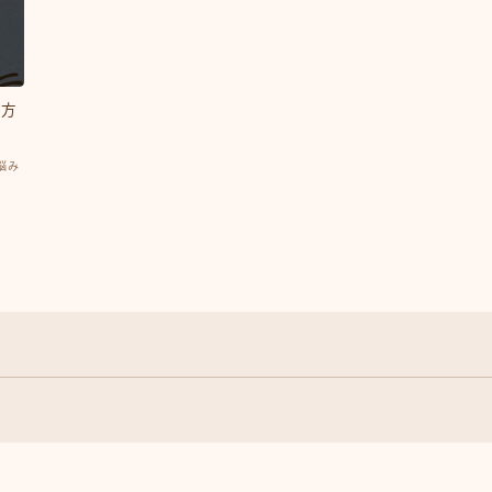
え方
悩み